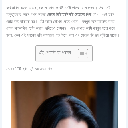
কখনো কি এমন হয়েছে, কোনো ছবি দেখেই মনটা হালকা হয়ে গেছে। ঠিক সেই
অনুভূতিটাই আসে যখন আমরা
মেয়ের মিষ্টি হাসি দুষ্ট মেয়েদের পিক
দেখি। এই হাসি
জোর করে বানানো নয়। এটা আসে চোখের ভেতর থেকে। বন্ধুর সঙ্গে আড্ডার সময়
যেমন স্বাভাবিক হাসি আসে, ছবিতেও তেমনই। এই লেখায় আমি বন্ধুর মতো করে
বলব, কেন এই ধরনের ছবি আমাদের এত টানে, আর এর পেছনে কী গল্প লুকিয়ে থাকে।
এই পোস্টে যা পাবেন
মেয়ের মিষ্টি হাসি দুষ্ট মেয়েদের পিক