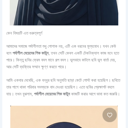
কেন বিষয়টি এত গুরুত্বপূর্ণ
আমাদের সমাজে পর্দাশীলতা শুধু পোশাক নয়, এটি এক ধরনের মূল্যবোধ। যখন কেউ
বলে
পর্দাশীল মেয়েদের পিক কাটুন
, তখন সেটি কেবল একটি টেকনিক্যাল কাজ মনে হতে
পারে। কিন্তু ছবির ফ্রেম বদল মানে গল্প বদল। ভুলভাবে কাটলে ছবি ভুল বার্তা দেয়,
আর সেটি ব্যক্তির সম্মান ক্ষুণ্ণ করতে পারে।
আমি একবার দেখেছি, এক বন্ধুর ছবি অনুমতি ছাড়া কেটে পোস্ট করা হয়েছিল। ছবিতে
তার পাশে থাকা পরিবার সদস্যকে বাদ দেওয়া হয়েছিল। এতে ছবির প্রেক্ষাপট বদলে
যায়। তখন বুঝলাম,
পর্দাশীল মেয়েদের পিক কাটুন
কাজটি করার আগে ভাবা কত জরুরি।