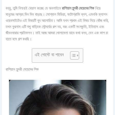
বন্ধু, তুমি নিশ্চয়ই খেয়াল করেছ যে অনলাইনে
রাশিয়ান সুন্দরী মেয়েদের পিক
নিয়ে
মানুষের আগ্রহ দিন দিন বাড়ছে। সোশ্যাল মিডিয়া, ফটোগ্রাফি ব্লগ, এমনকি ফ্যাশন
ওয়েবসাইটেও এই বিষয়টি খুব আলোচিত। আমি যখন প্রথম এই বিষয় নিয়ে খোঁজ করি,
তখন বুঝলাম এটি শুধু বাহ্যিক সৌন্দর্যের গল্প নয়, বরং একটি সংস্কৃতি, ইতিহাস এবং
জীবনধারার প্রতিফলন। তাই আজ আমরা খোলামেলা ভাবে কথা বলব, যেন এক কাপ চা
হাতে বসে গল্প করছি।
এই পোস্টে যা পাবেন
রাশিয়ান সুন্দরী মেয়েদের পিক