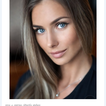
শহর ও গ্রামের সৌন্দর্যের পার্থক্য