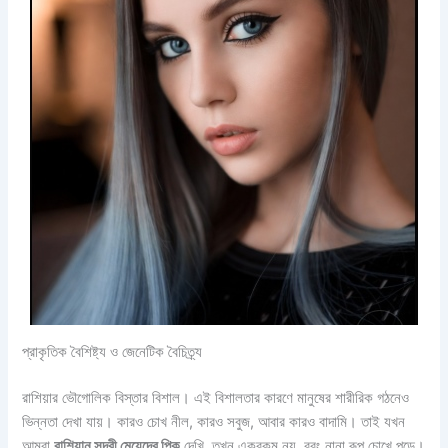
প্রাকৃতিক বৈশিষ্ট্য ও জেনেটিক বৈচিত্র্য
রাশিয়ার ভৌগোলিক বিস্তার বিশাল। এই বিশালতার কারণে মানুষের শারীরিক গঠনেও
ভিন্নতা দেখা যায়। কারও চোখ নীল, কারও সবুজ, আবার কারও বাদামি। তাই যখন
আমরা
রাশিয়ান সুন্দরী মেয়েদের পিক
দেখি, তখন একরকম নয়, বরং নানা রূপ চোখে পড়ে।