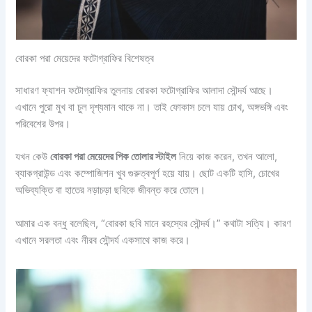
বোরকা পরা মেয়েদের ফটোগ্রাফির বিশেষত্ব
সাধারণ ফ্যাশন ফটোগ্রাফির তুলনায় বোরকা ফটোগ্রাফির আলাদা সৌন্দর্য আছে।
এখানে পুরো মুখ বা চুল দৃশ্যমান থাকে না। তাই ফোকাস চলে যায় চোখ, অঙ্গভঙ্গি এবং
পরিবেশের উপর।
যখন কেউ
বোরকা পরা মেয়েদের পিক তোলার স্টাইল
নিয়ে কাজ করেন, তখন আলো,
ব্যাকগ্রাউন্ড এবং কম্পোজিশন খুব গুরুত্বপূর্ণ হয়ে যায়। ছোট একটি হাসি, চোখের
অভিব্যক্তি বা হাতের নড়াচড়া ছবিকে জীবন্ত করে তোলে।
আমার এক বন্ধু বলেছিল, “বোরকা ছবি মানে রহস্যের সৌন্দর্য।” কথাটা সত্যি। কারণ
এখানে সরলতা এবং নীরব সৌন্দর্য একসাথে কাজ করে।