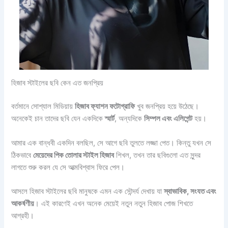
হিজাব স্টাইলের ছবি কেন এত জনপ্রিয়
বর্তমানে সোশ্যাল মিডিয়ায়
হিজাব ফ্যাশন ফটোগ্রাফি
খুব জনপ্রিয় হয়ে উঠেছে।
অনেকেই চান তাদের ছবি যেন একদিকে
স্মার্ট
, অন্যদিকে
সিম্পল এবং এলিগেন্ট
হয়।
আমার এক বান্ধবী একদিন বলছিল, সে আগে ছবি তুলতে লজ্জা পেত। কিন্তু যখন সে
ঠিকভাবে
মেয়েদের পিক তোলার স্টাইল হিজাব
শিখল, তখন তার ছবিগুলো এত সুন্দর
লাগতে শুরু করল যে সে আত্মবিশ্বাস ফিরে পেল।
আসলে হিজাব স্টাইলের ছবি মানুষকে এমন এক সৌন্দর্য দেখায় যা
স্বাভাবিক, সংযত এবং
আকর্ষণীয়
। এই কারণেই এখন অনেক মেয়েই নতুন নতুন হিজাব পোজ শিখতে
আগ্রহী।