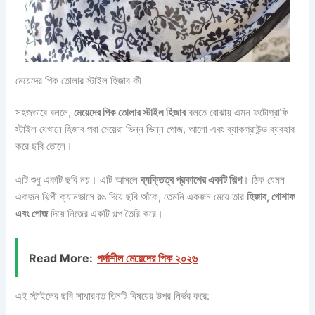
মেয়েদের পিক তোলার স্টাইল হিজাব কী
সহজভাবে বললে,
মেয়েদের পিক তোলার স্টাইল হিজাব
বলতে বোঝায় এমন ফটোগ্রাফি
স্টাইল যেখানে হিজাব পরা মেয়েরা ভিন্ন ভিন্ন পোজ, আলো এবং ব্যাকগ্রাউন্ড ব্যবহার
করে ছবি তোলে।
এটি শুধু একটি ছবি নয়। এটি আসলে
ব্যক্তিত্ব প্রকাশের একটি শিল্প
। ঠিক যেমন
একজন শিল্পী ক্যানভাসে রঙ দিয়ে ছবি আঁকে, তেমনি একজন মেয়ে তার
হিজাব, পোশাক
এবং পোজ
দিয়ে নিজের একটি গল্প তৈরি করে।
Read More:
পর্দাশীল মেয়েদের পিক ২০২৬
এই স্টাইলের ছবি সাধারণত তিনটি বিষয়ের উপর নির্ভর করে: